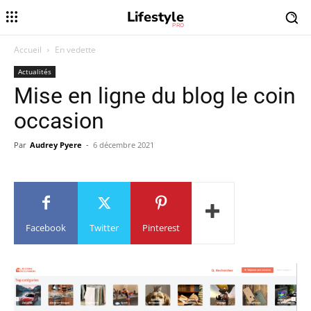
Lifestyle
PRO
Accueil
En vedette
Actualités
Mise en ligne du blog le coin
occasion
Par
Audrey Pyere
-
6 décembre 2021
Facebook
Twitter
Pinterest