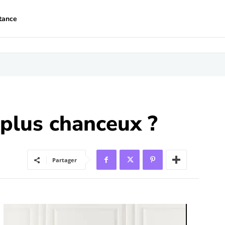
tance
 plus chanceux ?
Partager