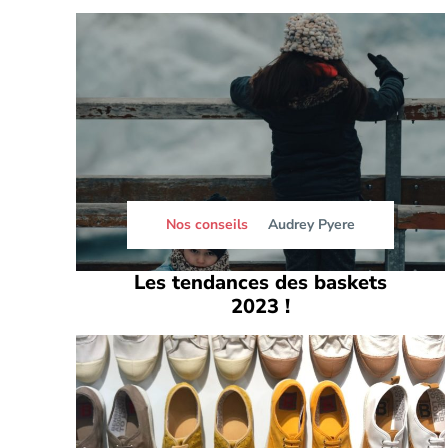
Nos conseils
Audrey Pyere
Les tendances des baskets
2023 !