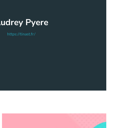
udrey Pyere
https://tinast.fr/