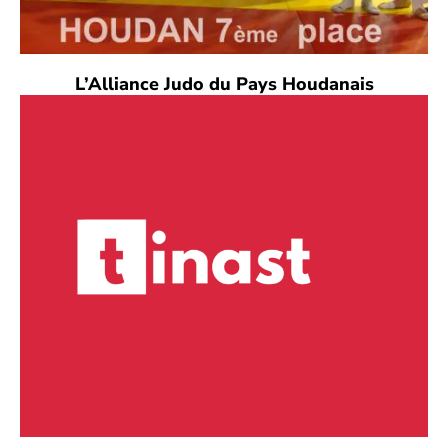
L’Alliance Judo du Pays Houdanais