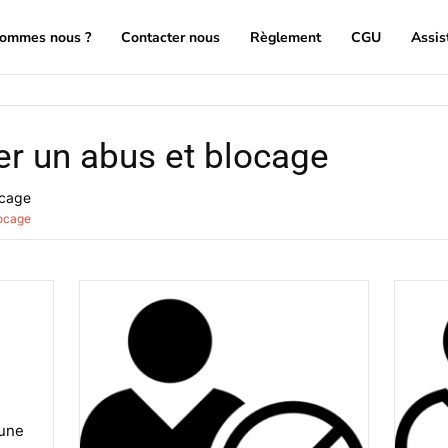
sommes nous ?
Contacter nous
Règlement
CGU
Assis
er un abus et blocage
ocage
locage
 une