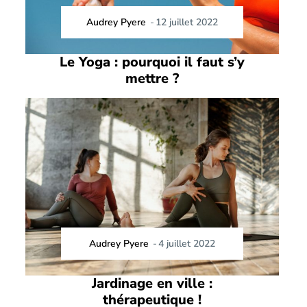
Audrey Pyere
-
12 juillet 2022
Le Yoga : pourquoi il faut s’y
mettre ?
Audrey Pyere
-
4 juillet 2022
Jardinage en ville :
thérapeutique !