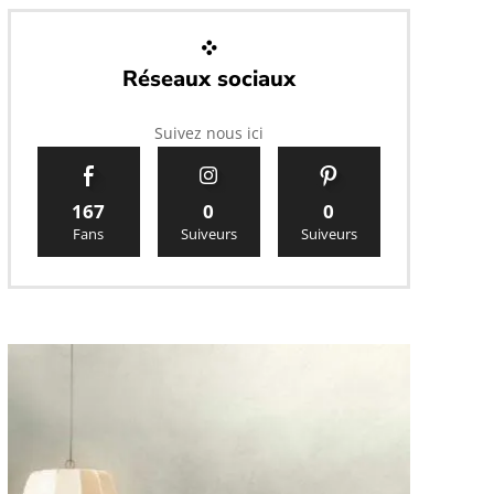
Réseaux sociaux
Suivez nous ici
167
0
0
Fans
Suiveurs
Suiveurs