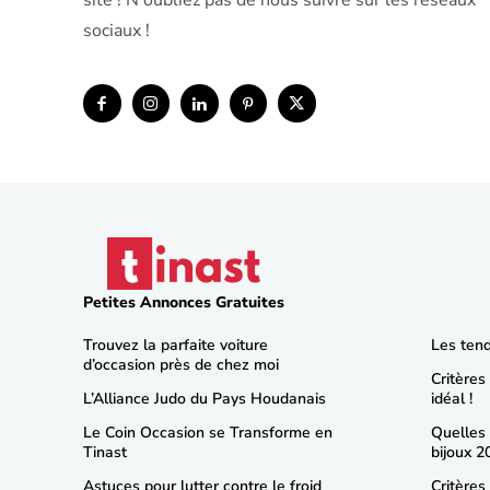
site ! N'oubliez pas de nous suivre sur les réseaux
sociaux !
Petites Annonces Gratuites
Trouvez la parfaite voiture
Les ten
d’occasion près de chez moi
Critères
L’Alliance Judo du Pays Houdanais
idéal !
Le Coin Occasion se Transforme en
Quelles
Tinast
bijoux 2
Astuces pour lutter contre le froid
Critères