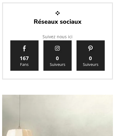
Réseaux sociaux
Suivez nous ici
167
0
0
Fans
Suiveurs
Suiveurs