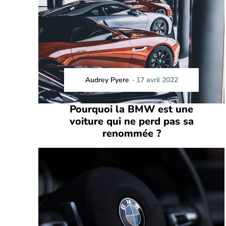
Audrey Pyere
-
17 avril 2022
Pourquoi la BMW est une
voiture qui ne perd pas sa
renommée ?