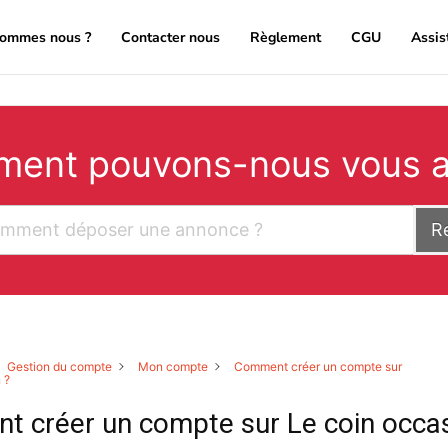
sommes nous ?
Contacter nous
Règlement
CGU
Assis
ent pouvons-nous vous a
R
Gestion du compte
Mon compte
Comment créer un compte sur
 ?
 créer un compte sur Le coin occas