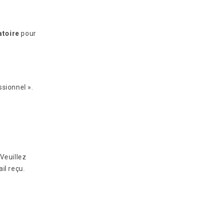
atoire
pour
ssionnel ».
 Veuillez
il reçu.