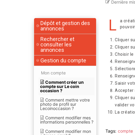
Dernière mis
L
a créat
Dépôt et gestion des
pouvoir
annonces
Rechercher et
Cliquer s
consulter les
Cliquer s
annonces
Choisir l
Gestion du compte
Renseigne
Sélection
Mon compte
Renseigne
Comment créer un
Saisir vo
compte sur Le coin
occasion ?
Accepter 
Cliquer s
Comment mettre votre
photo de profil sur
valider v
Lecoinoccasion ?
La créati
Comment modifier mes
informations personnelles ?
Tags:
compte
Comment modifier mon