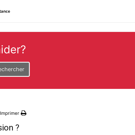
tance
ider?
echercher
Imprimer
ion ?