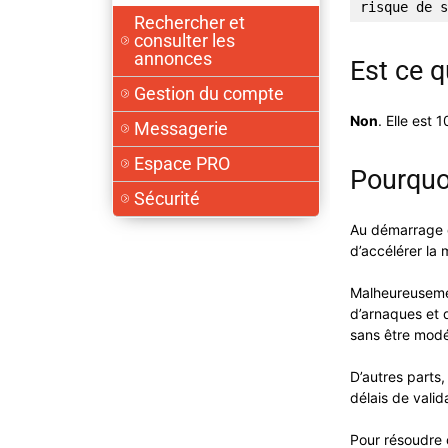
risque de s
Rechercher et
consulter les
annonces
Est ce q
Gestion du compte
Non
. Elle est 
Messagerie
Espace PRO
Pourquo
Sécurité
Au démarrage d
d’accélérer la
Malheureuseme
d’arnaques et d
sans être modé
D’autres parts,
délais de vali
Pour résoudre 