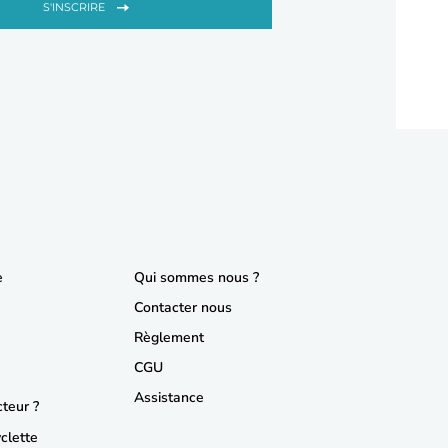
S'INSCRIRE
e
Qui sommes nous ?
Contacter nous
Règlement
CGU
Assistance
teur ?
yclette