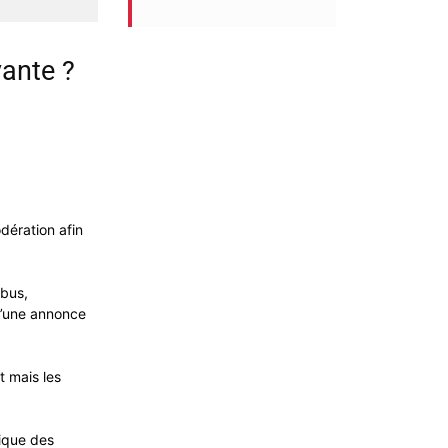
yante ?
dération afin
bus,
 d’une annonce
t mais les
tique des