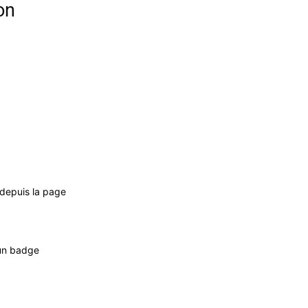
on
 depuis la page
 un badge