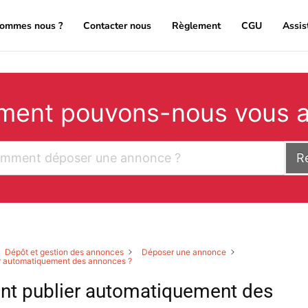
sommes nous ?
Contacter nous
Règlement
CGU
Assis
ent pouvons-nous vous a
R
Dépôt et gestion des annonces
Déposer une annonce
 automatiquement des annonces ?
t publier automatiquement des